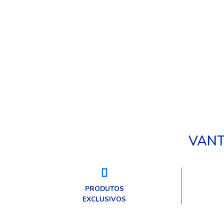
animais de produção. Explore a nossa
prod
gama de produtos focados em
d
otimizar o desempenho e o bem-estar
amb
dos animais.
VANT
PRODUTOS
EXCLUSIVOS