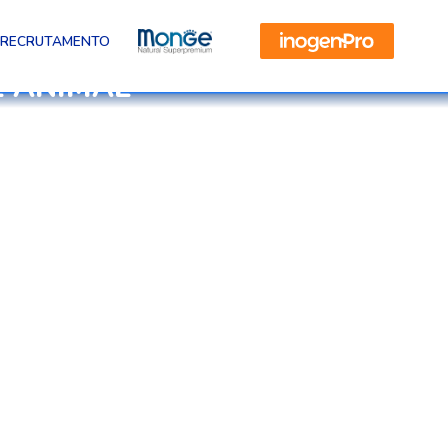
RECRUTAMENTO
E ANIMAL
produtos veterinários.
CONSUMÍVEIS E
UTENSÍLIOS
VETERINÁRIOS
ender
Oferecemos uma vasta seleção de