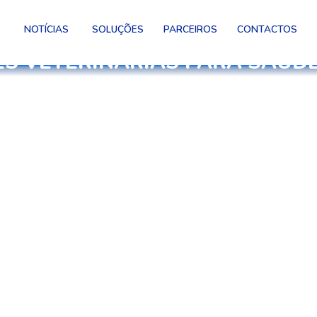
NOTÍCIAS
SOLUÇÕES
PARCEIROS
CONTACTOS
S VETERINÁRIAS PARA SAÚD
resa especializada na logística de medicamentos e 
HIGIENE E
ANIMAIS DE
DESINFEÇÃO
COMPANHIA
pla gama de produtos para
Produtos desenhados para at
mbientes limpos e seguros.