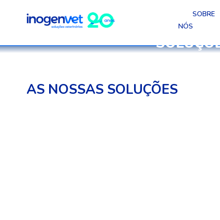
SOBRE
NÓS
SOLUÇÕE
A Inogenvet é uma emp
AS NOSSAS SOLUÇÕES
ANIMAIS DE
PRODUÇÃO
Am
Soluções especializadas para a
a
saúde, produtividade e nutrição de