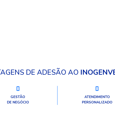
às necessidades dos animai
Descubra a nossa gama de
estimação. Descubra a nos
utos para otimizar a higiene e
seleção para garantir a saúd
esinfecção, proporcionando
bem-estar dos patudos.
ientes saudáveis e livres de
riscos.
AGENS DE ADESÃO AO
INOGENV
GESTÃO
ATENDIMENTO
DE NEGÓCIO
PERSONALIZADO