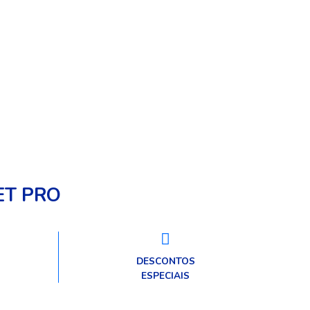
s de
consumíveis e utensílios veterinários,
sa
essenciais para o quotidiano das
e e o
clínicas e hospitais veterinários.
Descubra a nossa gama de produtos
cuidadosamente selecionados para
garantir qualidade, segurança e
eficácia em todas as intervenções
veterinárias.
ET PRO
DESCONTOS
ESPECIAIS