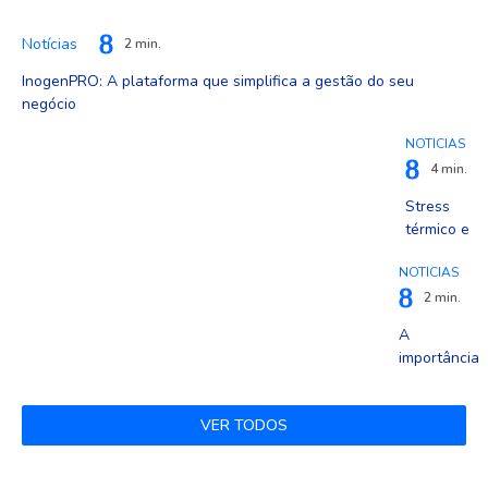
Notícias
2 min.
InogenPRO: A plataforma que simplifica a gestão do seu
negócio
NOTÍCIAS
4 min.
Stress
térmico e
ondas de
NOTÍCIAS
calor:
desafios
2 min.
crescentes
A
para a
importância
saúde dos
dos
animais de
suplementos
companhia
VER TODOS
na nutrição
de animais
de produção